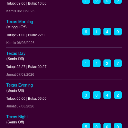
Tutup: 09:00 | Buka: 10:00
Kamis 06/08/2026
Texas Morning
(Minggu Off)
6
1
4
0
Tutup: 21:00 | Buka: 22:00
Kamis 06/08/2026
Texas Day
(Senin Off)
1
4
2
7
Tutup: 23:27 | Buka: 00:27
Jumat 07/08/2026
Texas Evening
(Senin Off)
3
0
4
2
Tutup: 05:00 | Buka: 06:00
Jumat 07/08/2026
Texas Night
(Senin Off)
5
0
0
0