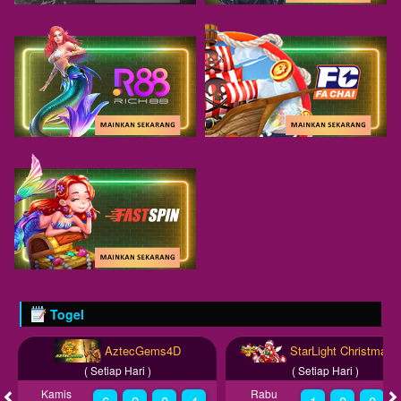
Togel
AztecGems4D
StarLight Christmas 
( Setiap Hari )
( Setiap Hari )
Kamis
Rabu