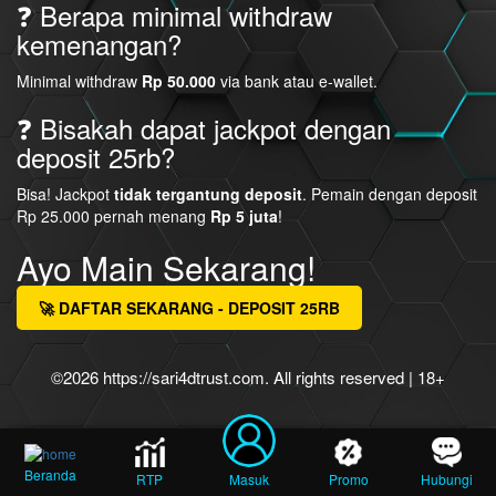
❓ Berapa minimal withdraw
kemenangan?
Minimal withdraw
Rp 50.000
via bank atau e-wallet.
❓ Bisakah dapat jackpot dengan
deposit 25rb?
Bisa! Jackpot
tidak tergantung deposit
. Pemain dengan deposit
Rp 25.000 pernah menang
Rp 5 juta
!
Ayo Main Sekarang!
🚀 DAFTAR SEKARANG - DEPOSIT 25RB
©2026 https://sari4dtrust.com. All rights reserved | 18+
Beranda
RTP
Masuk
Promo
Hubungi