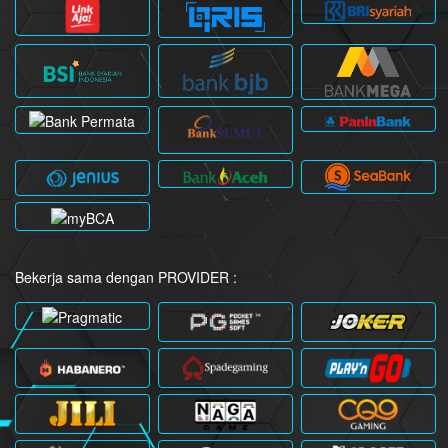
Bekerja sama dengan PROVIDER :