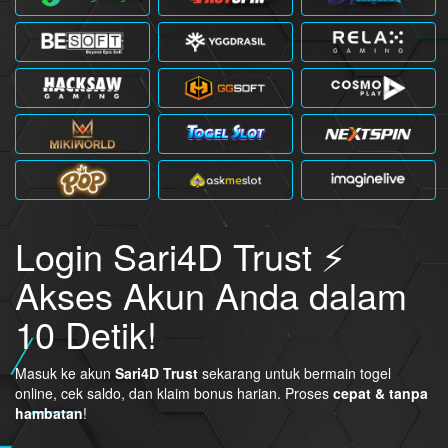
Login Sari4D Trust ⚡
Akses Akun Anda dalam
10 Detik!
Masuk ke akun
Sari4D Trust
sekarang untuk bermain togel
online, cek saldo, dan klaim bonus harian. Proses
cepat & tanpa
hambatan
!