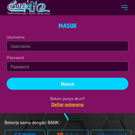
MASUK
Username
Password
Belum punya akun?
Daftar sekarang
Bekerja sama dengan BANK :