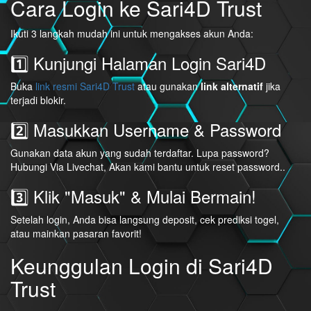
Cara Login ke Sari4D Trust
Ikuti 3 langkah mudah ini untuk mengakses akun Anda:
1️⃣ Kunjungi Halaman Login Sari4D
Buka
link resmi Sari4D Trust
atau gunakan
link alternatif
jika
terjadi blokir.
2️⃣ Masukkan Username & Password
Gunakan data akun yang sudah terdaftar. Lupa password?
Hubungi Via Livechat, Akan kami bantu untuk reset password..
3️⃣ Klik "Masuk" & Mulai Bermain!
Setelah login, Anda bisa langsung deposit, cek prediksi togel,
atau mainkan pasaran favorit!
Keunggulan Login di Sari4D
Trust