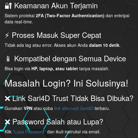
🔐 Keamanan Akun Terjamin
Sistem proteksi
2FA (Two-Factor Authentication)
dan enkripsi
data real-time.
⚡ Proses Masuk Super Cepat
Tidak ada lag atau error. Akses akun Anda
dalam 10 detik
.
📱 Kompatibel dengan Semua Device
Bisa login via
HP, laptop, atau tablet
tanpa masalah.
Masalah Login? Ini Solusinya!
❌ Link Sari4D Trust Tidak Bisa Dibuka?
Gunakan
VPN
atau coba
link alternatif Sari4D
terbaru.
❌ Password Salah atau Lupa?
Klik
"Lupa Password"
dan ikuti instruksi via email.