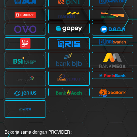
Bekerja sama dengan PROVIDER :