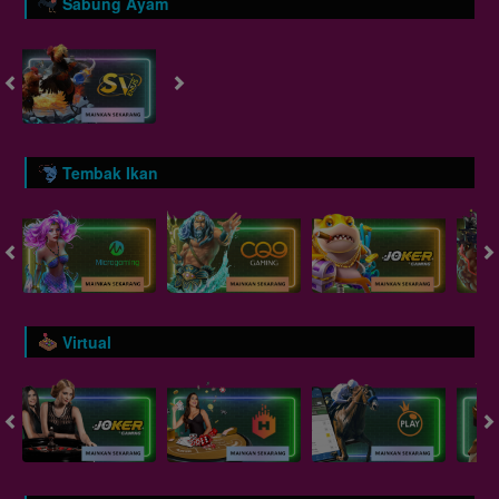
Sabung Ayam
Tembak Ikan
Virtual