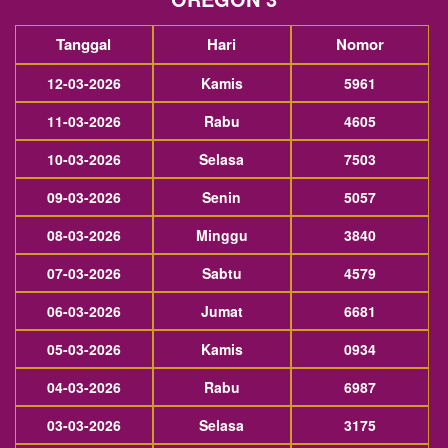
Tanggal
Hari
Nomor
12-03-2026
Kamis
5961
11-03-2026
Rabu
4605
10-03-2026
Selasa
7503
09-03-2026
Senin
5057
08-03-2026
Minggu
3840
07-03-2026
Sabtu
4579
06-03-2026
Jumat
6681
05-03-2026
Kamis
0934
04-03-2026
Rabu
6987
03-03-2026
Selasa
3175